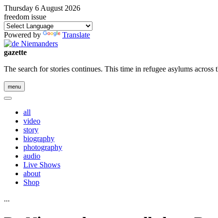
Thursday 6 August 2026
freedom issue
Powered by
Translate
gazette
The search for stories continues. This time in refugee asylums across 
menu
all
video
story
biography
photography
audio
Live Shows
about
Shop
...