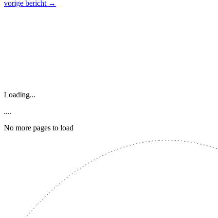
vorige bericht
→
Loading...
....
No more pages to load