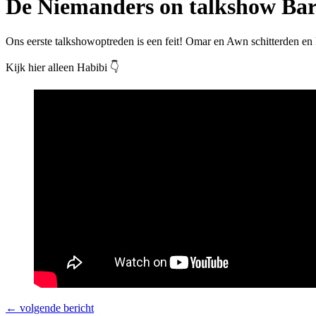
De Niemanders on talkshow Bar
Ons eerste talkshowoptreden is een feit! Omar en Awn schitterden e
Kijk hier alleen Habibi 👇
←
volgende bericht